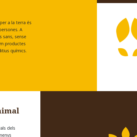
per a la terra és
 persones. A
ls sans, sense
rem productes
itius químics.
nimal
ls dels
 menys