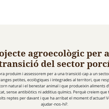
ojecte agroecològic per a
transició del sector porc
ora produïm i assessorem per a una transició cap a un secto
anges petites, ecològiques i integrades al territori, que res
torn natural i el benestar animal i que produeixin aliments d
tat, sense antibiòtics ni additius químics. Perquè creiem que
lts reptes per davant i que ha arribat el moment d'actuar! V
ajudar-nos-hi?.