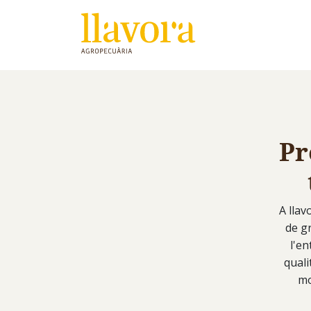
Pr
A llav
de gr
l'en
quali
mo