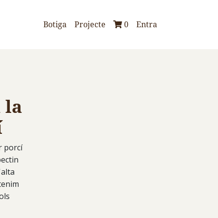
Botiga
Projecte
0
Entra
 la
í
r porcí
pectin
'alta
 tenim
ols