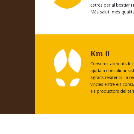
estrès per al bestiar i
Més salut, més qualita
Km 0
Consumir aliments loc
ajuda a consolidar si
agraris resilients i a re
vincles entre els cons
els productors del terr