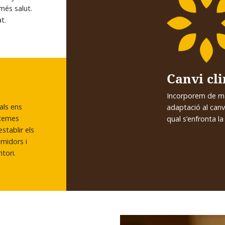
 més salut.
t.
Canvi cl
Incorporem de ma
als ens
adaptació al canv
stemes
qual s’enfronta l
establir els
umidors i
itori.