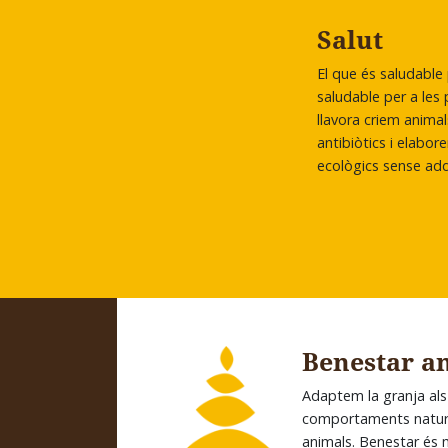
Salut
El que és saludable 
saludable per a les
llavora criem anima
antibiòtics i elabo
ecològics sense add
Benestar a
Adaptem la granja als
comportaments natura
animals. Benestar és